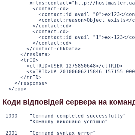
        xmlns:contact="http://hostmaster.ua
         <contact:cd>

           <contact:id avail="0">ex123</con
           <contact:reason>Object exists</c
         </contact:cd>

         <contact:cd>

           <contact:id avail="1">ex-123</co
         </contact:cd>

       </contact:chkData>

     </resData>

     <trID>

       <clTRID>USER-1275850648</clTRID>

       <svTRID>UA-20100606215846-157155-000
     </trID>

   </response>

Коди відповідей сервера на коман
1000    "Command completed successfully"

        "Команду виконано успішно"

2001    "Command syntax error"
